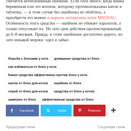
считается антиблошиный ошейник. Если блох много, когда кошка
беременная или это котенок, которому противопоказаны капли и
таблетки, — в этом случае без ошейника не обойтись, а
приобрести его можно
в маркете интересных штук MAUDAU
.
Особенность этого средства — ошейник не убивает паразитов, а
только отпугивает их. Но зато срок действия пролонгированный,
до 6–8 месяцев. Правда, и стоят ошейники достаточно дорого, но
зато никакой мороки: одел и забыл.
борьба с блохами у кота
домашние средства от блох
как избавиться от блох у кота
Какие средства эффективны против блох у кота
капли от блох для котов
ошейник от блох
спрей от блох для котов
средства от блох у котов
шампунь от блох
эффективные средства от блох
Facebook
Twitter
Pinterest
Предыдущая статья
Следующая статья