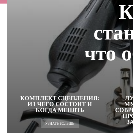
К
ста
что 
КОМПЛЕКТ СЦЕПЛЕНИЯ:
Л
ИЗ ЧЕГО СОСТОИТ И
М
КОГДА МЕНЯТЬ
СОВР
ПР
З
УЗНАТЬ БОЛЬШЕ