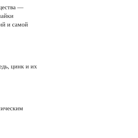
щества —
пайки
ий и самой
дь, цинк и их
ническим