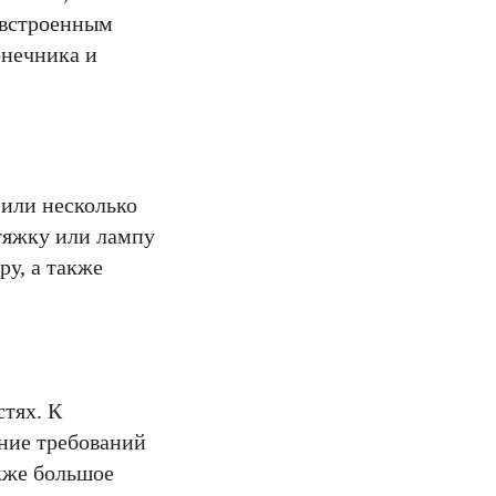
 встроенным
онечника и
 или несколько
тяжку или лампу
у, а также
тях. К
ение требований
кже большое