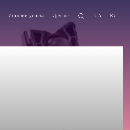
и
Истории успеха
Другое
UA
RU