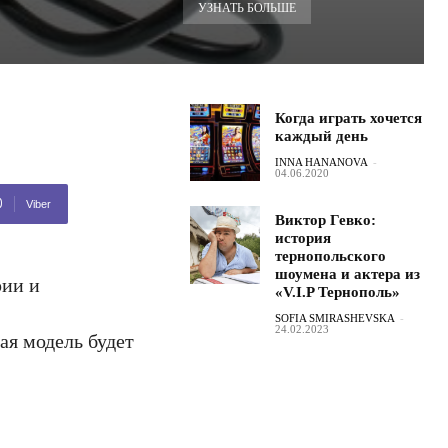
УЗНАТЬ БОЛЬШЕ
Когда играть хочется
каждый день
INNA HANANOVA
-
04.06.2020
Viber
Виктор Гевко:
история
тернопольского
шоумена и актера из
рии и
«V.I.P Тернополь»
SOFIA SMIRASHEVSKA
-
24.02.2023
ая модель будет