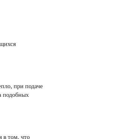
ющихся
пло, при подаче
а подобных
 в том, что