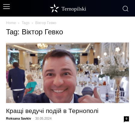
Ternopilski
Home
Tags
Віктор Гевко
Tag: Віктор Гевко
Кращі ведучі подій в Тернополі
Roksana Savkiv
-
30.05.2024
0