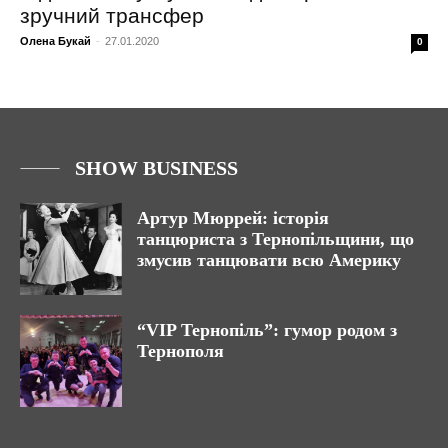
зручний трансфер
Олена Букай
-
27.01.2020
0
SHOW BUSINESS
Артур Мюррей: історія
танцюриста з Тернопільщини, що
змусив танцювати всю Америку
“VIP Тернопіль”: гумор родом з
Тернополя