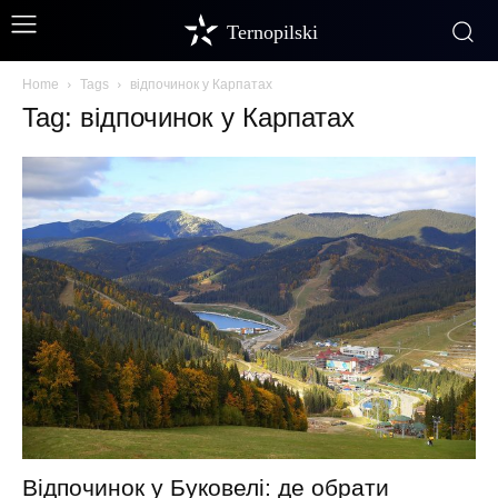
Ternopilski
Home
Tags
відпочинок у Карпатах
Tag: відпочинок у Карпатах
Відпочинок у Буковелі: де обрати