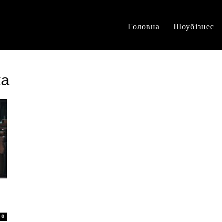
Головна
Шоубізнес
ка
0