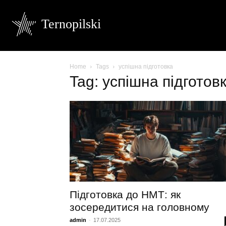
Ternopilski
Home
Tags
успішна підготовка
Tag: успішна підготов
Підготовка до НМТ: як
зосередитися на головному
admin
-
17.07.2025