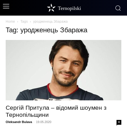
Ternopilski
Home
Tags
уродженець Збаража
Tag: уродженець Збаража
Сергій Притула – відомий шоумен з
Тернопільщини
Oleksandr Bulava
-
19.05.2020
0