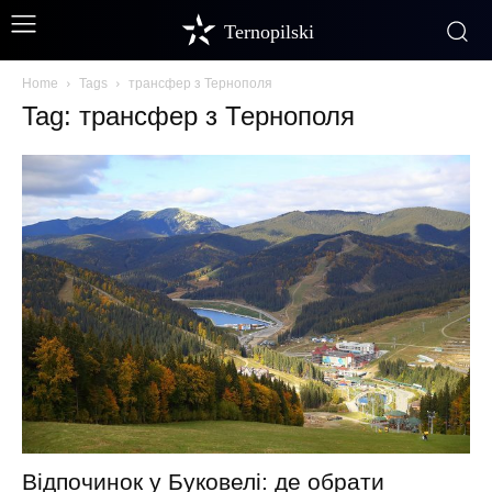
Ternopilski
Home
Tags
трансфер з Тернополя
Tag: трансфер з Тернополя
Відпочинок у Буковелі: де обрати