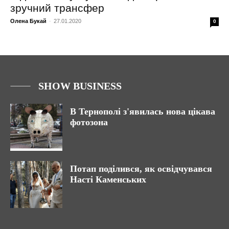
зручний трансфер
Олена Букай
-
27.01.2020
0
SHOW BUSINESS
В Тернополі з'явилась нова цікава
фотозона
Потап поділився, як освідчувався
Насті Каменських