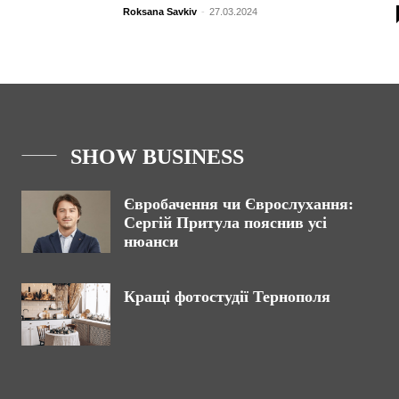
Roksana Savkiv
-
27.03.2024
SHOW BUSINESS
Євробачення чи Єврослухання:
Сергій Притула пояснив усі
нюанси
Кращі фотостудії Тернополя