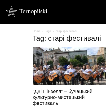
Ternopilski
Home
Tags
старі фестивалі
Tag: старі фестивалі
“Дні Пінзеля” – бучацький
культурно-мистецький
фестиваль