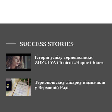
SUCCESS STORIES
Історія успіху тернополянки
ZOZULYA і її пісні «Чорне і Біле»
Тернопільську лікарку відзначили
у Верховній Раді