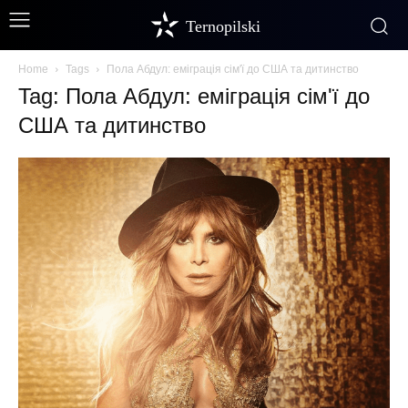
Ternopilski
Home
Tags
Пола Абдул: еміграція сім'ї до США та дитинство
Tag: Пола Абдул: еміграція сім'ї до
США та дитинство