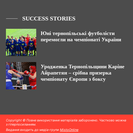
SUCCESS STORIES
Юні тернопільські футболісти
перемогли на чемпіонаті України
Уродженка Тернопільщини Каріне
Айрапетян – срібна призерка
чемпіонату Європи з боксу
Copyright © Повне використання матеріалів заборонено. Частково можна
з гіперпосиланням.
Видання входить до медіа-групи
MistoOnline