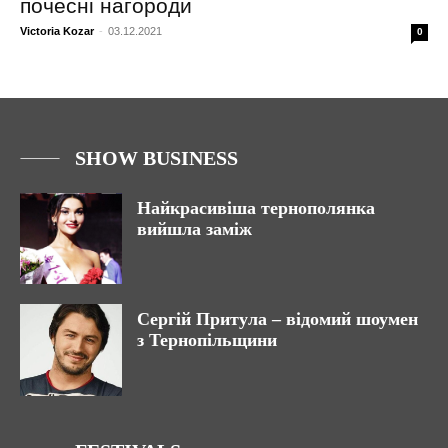
почесні нагороди
Victoria Kozar
-
03.12.2021
0
SHOW BUSINESS
Найкрасивіша тернополянка
вийшла заміж
Сергій Притула – відомий шоумен
з Тернопільщини