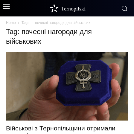
Ternopilski
Home
Tags
почесні нагороди для військових
Tag: почесні нагороди для
військових
Військові з Тернопільщини отримали