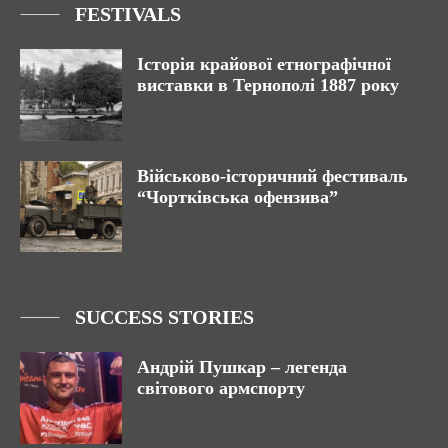
FESTIVALS
Історія крайової етнографічної
виставки в Тернополі 1887 року
Військово-історичний фестиваль
“Чортківська офензива”
SUCCESS STORIES
Андрій Пушкар – легенда
світового армспорту