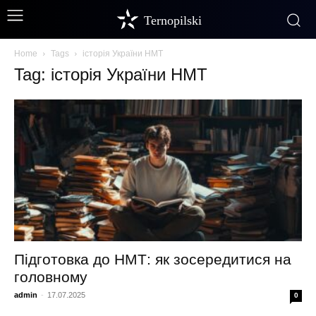
Ternopilski
Home
Tags
історія України НМТ
Tag: історія України НМТ
Підготовка до НМТ: як зосередитися на
головному
admin
-
17.07.2025
0