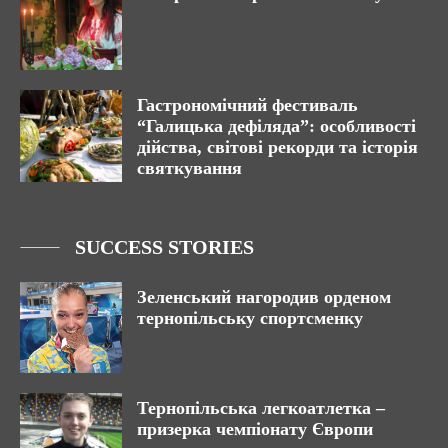
Гастрономічний фестиваль
“Галицька дефіляда”: особливості
дійства, світові рекорди та історія
святкування
SUCCESS STORIES
Зеленський нагородив орденом
тернопільську спортсменку
Тернопільська легкоатлетка –
призерка чемпіонату Європи