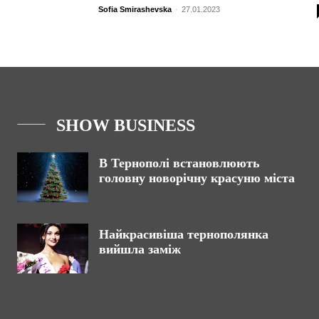
Sofia Smirashevska
-
27.01.2023
SHOW BUSINESS
В Тернополі встановлюють
головну новорічну красуню міста
Найкрасивіша тернополянка
вийшла заміж