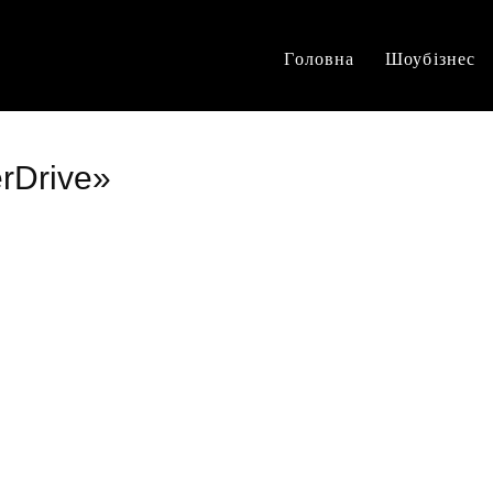
Головна
Шоубізнес
erDrive»