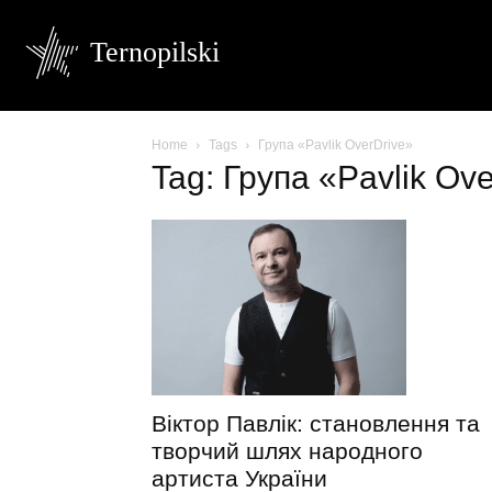
Ternopilski
Home
Tags
Група «Pavlik OverDrive»
Tag: Група «Pavlik Ov
Віктор Павлік: становлення та
творчий шлях народного
артиста України