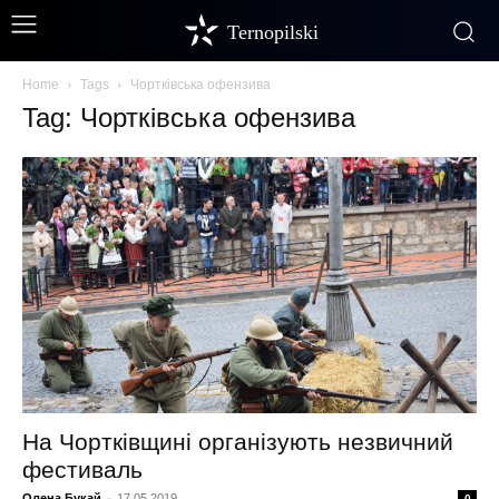
Ternopilski
Home
Tags
Чортківська офензива
Tag: Чортківська офензива
На Чортківщині організують незвичний
фестиваль
Олена Букай
-
17.05.2019
0