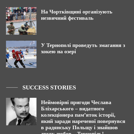
На Чортківщині організують
незвичний фестиваль
У Тернополі проведуть змагання з
хокею на озері
SUCCESS STORIES
Неймовірні пригоди Чеслава
Бліхарського – видатного
колекціонера пам’яток історії,
який заради нареченої повернувся
в радянську Польщу і знайшов
другу любов – Тернопіль!