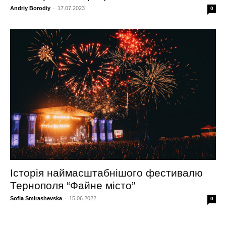
Andriy Borodiy
-
17.07.2023
0
Історія наймасштабнішого фестивалю
Тернополя “Файне місто”
Sofia Smirashevska
-
15.06.2022
0