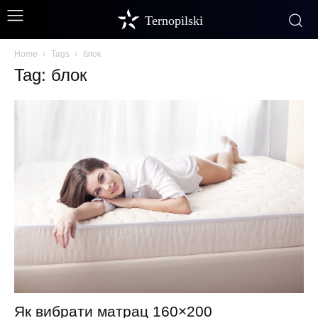
Ternopilski
Home
Tags
блок
Tag: блок
Як вибрати матрац 160×200