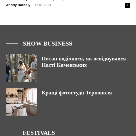
Andriy Borodiy
-
17.07.2023
0
SHOW BUSINESS
Потап поділився, як освідчувався
Насті Каменських
Кращі фотостудії Тернополя
FESTIVALS