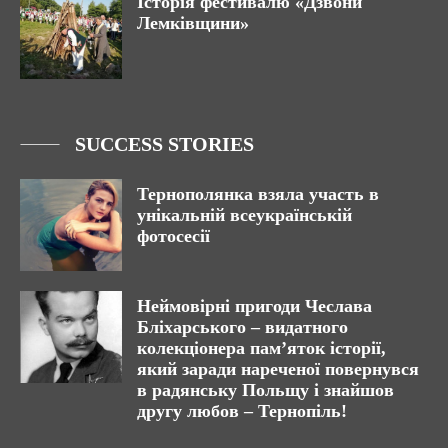
Історія фестивалю «Дзвони
Лемківщини»
SUCCESS STORIES
Тернополянка взяла участь в
унікальній всеукраїнській
фотосесії
Неймовірні пригоди Чеслава
Бліхарського – видатного
колекціонера пам’яток історії,
який заради нареченої повернувся
в радянську Польщу і знайшов
другу любов – Тернопіль!