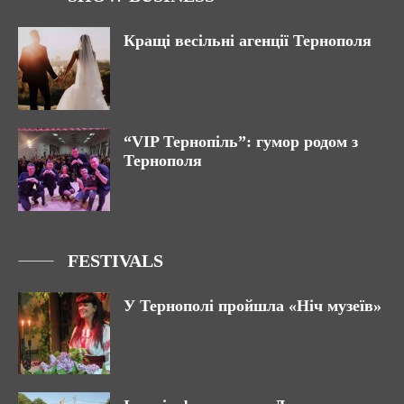
Кращі весільні агенції Тернополя
“VIP Тернопіль”: гумор родом з
Тернополя
FESTIVALS
У Тернополі пройшла «Ніч музеїв»