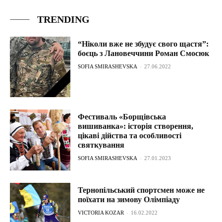
TRENDING
“Ніколи вже не збудує свого щастя”:
боєць з Лановеччини Роман Смосюк
SOFIA SMIRASHEVSKA
-
27.06.2022
Фестиваль «Борщівська
вишиванка»: історія створення,
цікаві дійства та особливості
святкування
SOFIA SMIRASHEVSKA
-
27.01.2023
Тернопільський спортсмен може не
поїхати на зимову Олімпіаду
VICTORIA KOZAR
-
16.02.2022