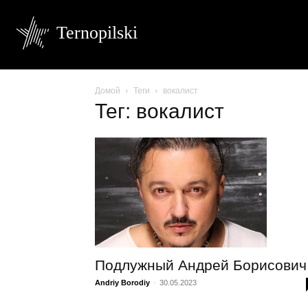
Ternopilski
Домой
Теги
вокалист
Тег: вокалист
Подлужный Андрей Борисович
Andriy Borodiy
-
30.05.2023