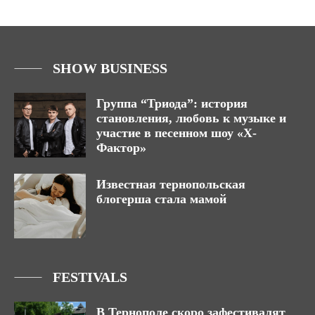
SHOW BUSINESS
Группа “Триода”: история
становления, любовь к музыке и
участие в песенном шоу «Х-
Фактор»
Известная тернопольская
блогерша стала мамой
FESTIVALS
В Тернополе скоро зафестивалят