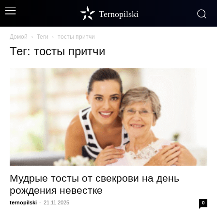
Ternopilski
Домой
Теги
тосты притчи
Тег: тосты притчи
Мудрые тосты от свекрови на день
рождения невестке
ternopilski
-
21.11.2025
0