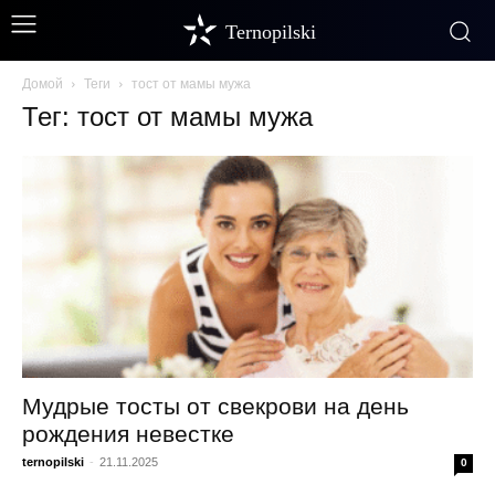
Ternopilski
Домой
Теги
тост от мамы мужа
Тег: тост от мамы мужа
Мудрые тосты от свекрови на день
рождения невестке
ternopilski
-
21.11.2025
0