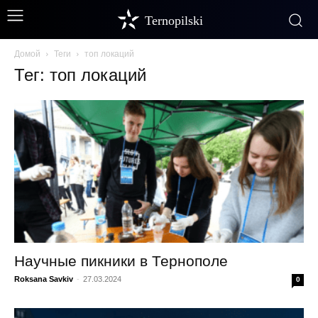
Ternopilski
Домой
Теги
топ локаций
Тег: топ локаций
Научные пикники в Тернополе
Roksana Savkiv
-
27.03.2024
0