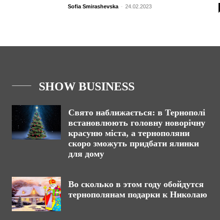
Sofia Smirashevska
-
24.02.2023
SHOW BUSINESS
Свято наближається: в Тернополі
встановлюють головну новорічну
красуню міста, а тернополяни
скоро зможуть придбати ялинки
для дому
Во сколько в этом году обойдутся
тернополянам подарки к Николаю