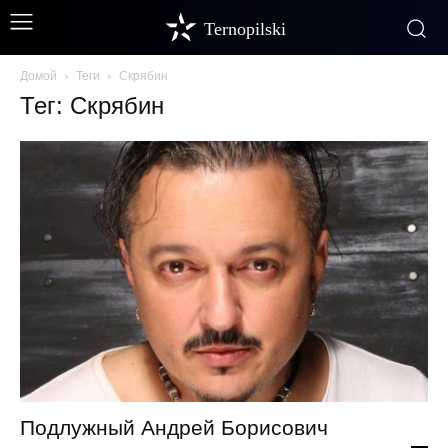
Ternopilski
Домой
Теги
Скрябин
Тег: Скрябин
Подлужный Андрей Борисович