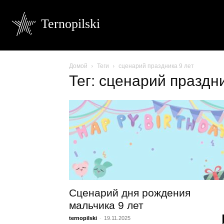
Ternopilski
Домой
Теги
сценарий праздника 9 лет
Тег: сценарий праздн
Сценарий дня рождения
мальчика 9 лет
ternopilski
-
19.11.2025