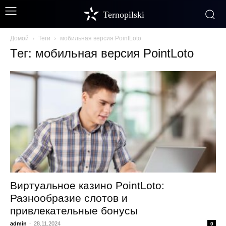
Ternopilski
Домой
Теги
мобильная версия PointLoto
Тег: мобильная версия PointLoto
Виртуальное казино PointLoto:
Разнообразие слотов и
привлекательные бонусы
admin
-
28.11.2024
0