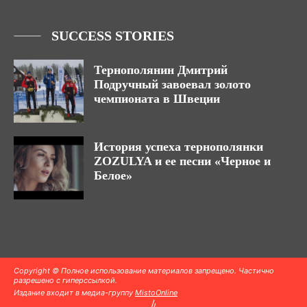
SUCCESS STORIES
Тернополянин Дмитрий
Подручный завоевал золото
чемпионата в Швеции
История успеха тернополянки
ZOZULYA и ее песни «Черное и
Белое»
Copyright © Полное использование материалов запрещено. Частично
разрешено с гиперссылкой.
Издание входит в медиа-группу
MistoOnline