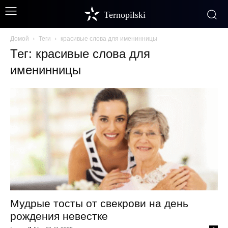
Ternopilski
Домой
Теги
красивые слова для именинницы
Тег: красивые слова для
именинницы
Мудрые тосты от свекрови на день
рождения невестке