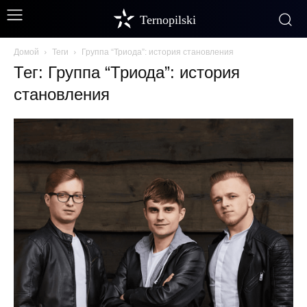
Ternopilski
Домой
Теги
Группа “Триода”: история становления
Тег: Группа “Триода”: история
становления