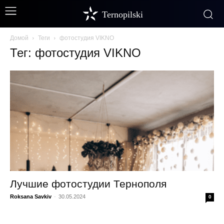
Ternopilski
Домой
Теги
фотостудия VIKNO
Тег: фотостудия VIKNO
Лучшие фотостудии Тернополя
Roksana Savkiv
-
30.05.2024
0