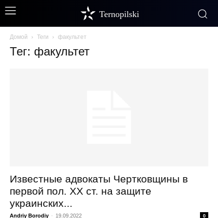
Ternopilski
Домой
Теги
факультет
Тег: факультет
Известные адвокаты Чертковщины в
первой пол. ХХ ст. на защите
украинских...
Andriy Borodiy
-
19.09.2022
0