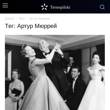
Ternopilski
Домой
Теги
Артур Мюррей
Тег: Артур Мюррей