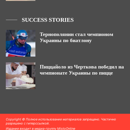
SUCCESS STORIES
Тернополянин стал чемпионом
Украины по биатлону
Пиццайоло из Черткова победил на
чемпионате Украины по пицце
Copyright © Полное использование материалов запрещено. Частично
разрешено с гиперссылкой.
Издание входит в медиа-группу
MistoOnline