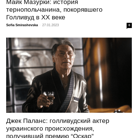
Майк Мазурки: история
тернопольчанина, покорявшего
Голливуд в ХХ веке
Sofia Smirashevska
-
27.01.2023
0
Джек Паланс: голливудский актер
украинского происхождения,
получивший премию “Оскар”