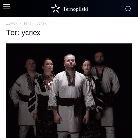
Ternopilski
Домой
Теги
успех
Тег: успех