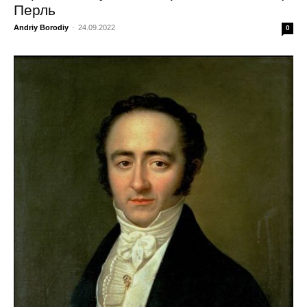
Перль
Andriy Borodiy
-
24.09.2022
0