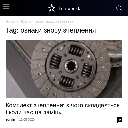
Ternopilski
Home
Tags
ознаки зносу зчеплення
Tag: ознаки зносу зчеплення
Комплект зчеплення: з чого складається
і коли час на заміну
admin
-
12.05.2026
0