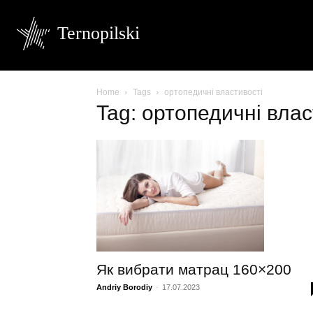
Ternopilski
Home
Tags
ортопедичні властивості
Tag: ортопедичні влас
Як вибрати матрац 160×200
Andriy Borodiy
-
17.07.2023