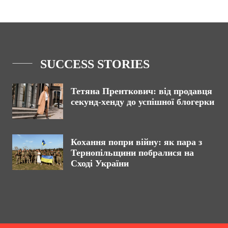
SUCCESS STORIES
Тетяна Пренткович: від продавця
секунд-хенду до успішної блогерки
Кохання попри війну: як пара з
Тернопільщини побралися на
Сході України